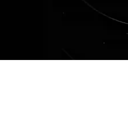
ns-en