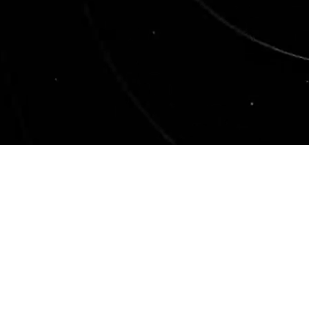
ns-en